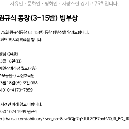
자유인ㆍ문화인ㆍ평화인ㆍ자랑스런 경기고 75회입니다.
 원규식 동창(3-15반) 빙부상
 75회 원규식동창 (3-15반) 동창 빙부상을 알려드립니다.
표하며 故人의 冥福을 빕니다.
생님 (94歲)
 3월 16일(日)
 제일장례식장 월드(2층)
미추모공원-> 괴산호국원
 3월 18일(火) 오전 06시
 010-4170-7859
하시려면 아래 참고 바랍니다.
0 1024 1999 원규식
bio.jrbaksa.com/obituary?seq_no=8cw3Gjp7gYJULZCF7oxhVQJR_EQ_J