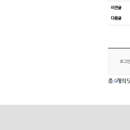
이전글
다음글
로그인
총
개의 
0