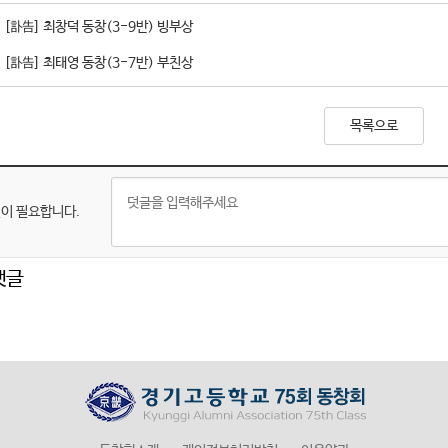
[訃告] 최창덕 동창(3-9반) 빙부상
[訃告] 최태영 동창(3-7반) 부친상
목록으로
이 필요합니다.
댓글