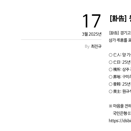
17
[訃告]
[訃告] 경기고
3월 2025년
삼가 弔意를 
최진규
○ 亡人: 양 기
○ 亡日: 25년
○ 殯所: 상주
○ 葬地: 구
○ 發靷: 25년
○ 喪主: 원규식
※ 마음을 전
국민은행 035
https://ds