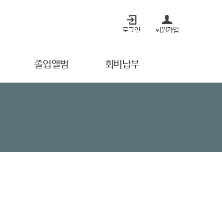
로그인
회원가입
졸업앨범
회비납부