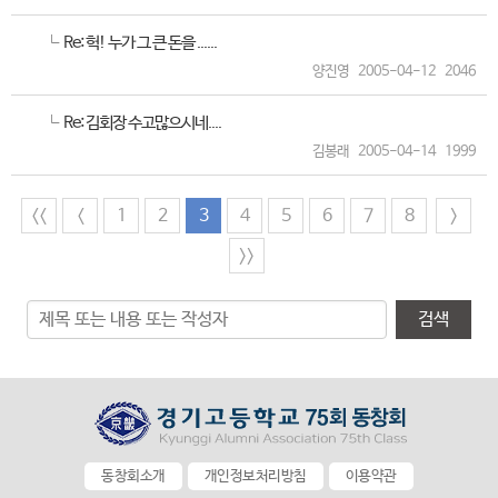
Re: 헉! 누가 그 큰 돈을 ......
양진영
2005-04-12
2046
Re: 김회장 수고많으시네....
김봉래
2005-04-14
1999
<<
<
1
2
3
4
5
6
7
8
>
>>
검색
동창회소개
개인정보처리방침
이용약관