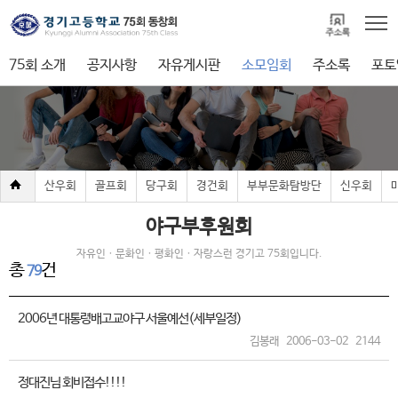
75회 소개
공지사항
자유게시판
소모임회
주소록
포토
산우회
골프회
당구회
경건회
부부문화탐방단
신우회
야구부후원회
자유인ㆍ문화인ㆍ평화인ㆍ자랑스런 경기고 75회입니다.
총
건
79
2006년 대통령배고교야구 서울예선(세부일정)
김봉래
2006-03-02
2144
정대진님 회비접수!!!!