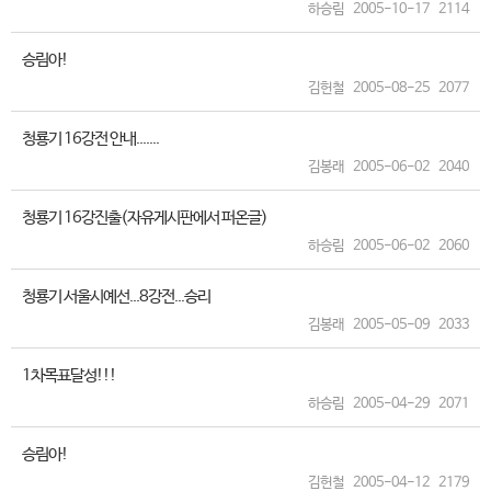
하승림
2005-10-17
2114
승림아!
김헌철
2005-08-25
2077
청룡기 16강전 안내.......
김봉래
2005-06-02
2040
청룡기 16강진출(자유게시판에서 퍼온글)
하승림
2005-06-02
2060
청룡기 서울시예선...8강전...승리
김봉래
2005-05-09
2033
1차목표달성!!!
하승림
2005-04-29
2071
승림아!
김헌철
2005-04-12
2179