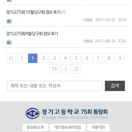
경기고75회 10월 당구회 정모 후기
[1]
이병화
2017-10-22
3579
경기고75회 8월 당구회 정모 후기
이병화
2017-08-20
3732
<<
<
1
2
3
4
5
6
7
8
9
10
>
>>
검색
동창회소개
개인정보처리방침
이용약관