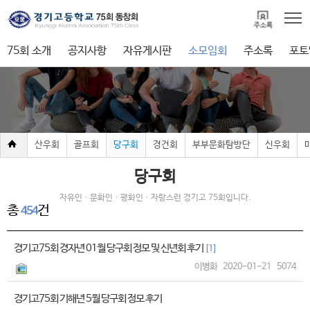
75회 소개
공지사항
자유게시판
소모임회
주소록
포토
산우회
골프회
당구회
경건회
부부문화탐방단
신우회
당구회
자유인ㆍ문화인ㆍ평화인ㆍ자랑스런 경기고 75회입니다.
총
건
454
경기고75회 경자년 01월 당구회 정모 및 신년회 후기
[1]
이병화
2020-01-21
5074
경기고75회 기해년 5월 당구회 정모 후기